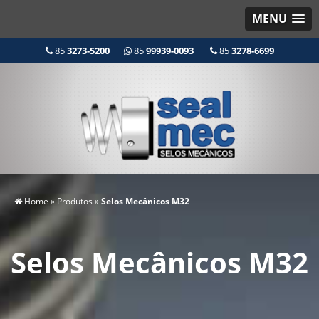
MENU
85
3273-5200
85
99939-0093
85
3278-6699
Home
»
Produtos
»
Selos Mecânicos M32
Selos Mecânicos M32